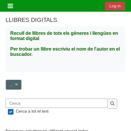
Ves al contingut principal
Log in
Panell lateral
LLIBRES DIGITALS
Recull de llibres de tots els gèneres i llengües en
format digital
.
Per trobar un llibre escriviu el nom de l'autor en el
buscador.
Exporta les entrades
...
Cerca
Cerca
Cerca a tot el text
Navegueu pel glossari utilitzant aquest índex