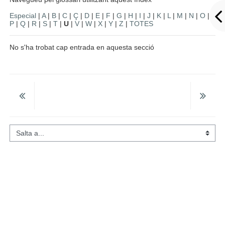
Especial
|
A
|
B
|
C
|
Ç
|
D
|
E
|
F
|
G
|
H
|
I
|
J
|
K
|
L
|
M
|
N
|
O
|
P
|
Q
|
R
|
S
|
T
|
U
|
V
|
W
|
X
|
Y
|
Z
|
TOTES
No s'ha trobat cap entrada en aquesta secció
Salta a...