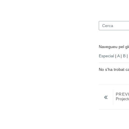
Cerca
Navegueu pel glo
Especial
|
A
|
B
|
No s'ha trobat c
PREV
Projec
Salta a...