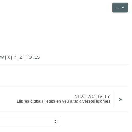
Export
...
W
|
X
|
Y
|
Z
|
TOTES
NEXT ACTIVITY
Llibres digitals llegits en veu alta: diversos idiomes