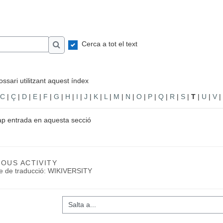
Cerca a tot el text
Cerca
ssari utilitzant aquest índex
C
|
Ç
|
D
|
E
|
F
|
G
|
H
|
I
|
J
|
K
|
L
|
M
|
N
|
O
|
P
|
Q
|
R
|
S
|
T
|
U
|
V
|
ap entrada en aquesta secció
IOUS ACTIVITY
te de traducció: WIKIVERSITY