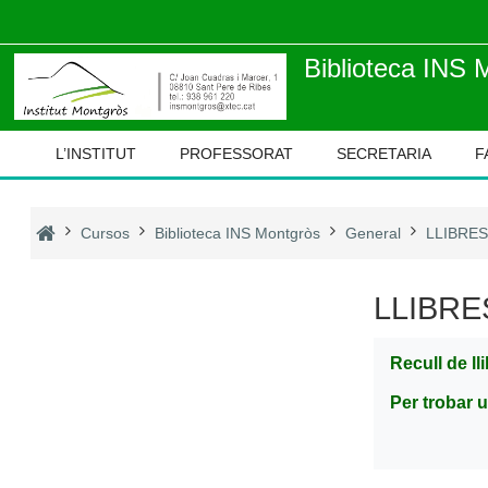
Ves al contingut principal
Biblioteca INS 
L’INSTITUT
PROFESSORAT
SECRETARIA
F
Cursos
Biblioteca INS Montgròs
General
LLIBRES
LLIBRE
Recull de ll
Per trobar u