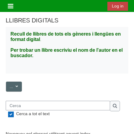
Ves al contingut principal
Log in
Panell lateral
LLIBRES DIGITALS
Recull de llibres de tots els gèneres i llengües en
format digital
.
Per trobar un llibre escriviu el nom de l'autor en el
buscador.
Exporta les entrades
...
Cerca
Cerca
Cerca a tot el text
Navegueu pel glossari utilitzant aquest índex