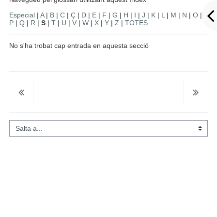
Especial
|
A
|
B
|
C
|
Ç
|
D
|
E
|
F
|
G
|
H
|
I
|
J
|
K
|
L
|
M
|
N
|
O
|
P
|
Q
|
R
|
S
|
T
|
U
|
V
|
W
|
X
|
Y
|
Z
|
TOTES
No s'ha trobat cap entrada en aquesta secció
Salta a...