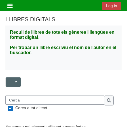
Ves al contingut principal
Log in
Panell lateral
LLIBRES DIGITALS
Recull de llibres de tots els gèneres i llengües en
format digital
.
Per trobar un llibre escriviu el nom de l'autor en el
buscador.
Exporta les entrades
...
Cerca
Cerca
Cerca a tot el text
Navegueu pel glossari utilitzant aquest índex