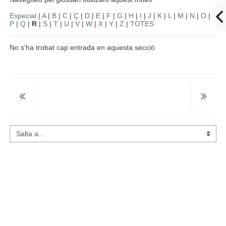
Especial
|
A
|
B
|
C
|
Ç
|
D
|
E
|
F
|
G
|
H
|
I
|
J
|
K
|
L
|
M
|
N
|
O
|
P
|
Q
|
R
|
S
|
T
|
U
|
V
|
W
|
X
|
Y
|
Z
|
TOTES
No s'ha trobat cap entrada en aquesta secció
Salta a...