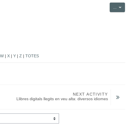
Export
...
W
|
X
|
Y
|
Z
|
TOTES
NEXT ACTIVITY
Llibres digitals llegits en veu alta: diversos idiomes