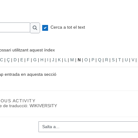
Cerca a tot el text
Cerca
ssari utilitzant aquest índex
C
|
Ç
|
D
|
E
|
F
|
G
|
H
|
I
|
J
|
K
|
L
|
M
|
N
|
O
|
P
|
Q
|
R
|
S
|
T
|
U
|
V
|
ap entrada en aquesta secció
IOUS ACTIVITY
te de traducció: WIKIVERSITY