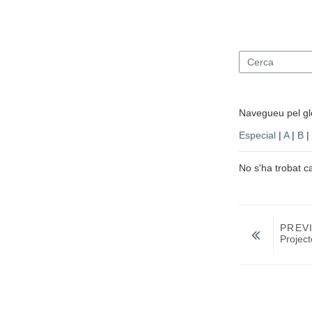
Cerca
Navegueu pel glo
Especial
|
A
|
B
|
No s'ha trobat c
PREV
Projec
Salta a...