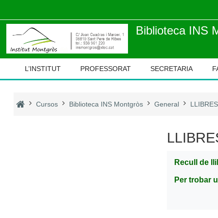
Ves al contingut principal
Biblioteca INS 
L’INSTITUT
PROFESSORAT
SECRETARIA
F
Cursos
Biblioteca INS Montgròs
General
LLIBRES
LLIBRE
Recull de ll
Per trobar u