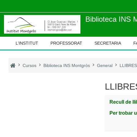
Ves al contingut principal
Biblioteca INS 
L’INSTITUT
PROFESSORAT
SECRETARIA
F
Cursos
Biblioteca INS Montgròs
General
LLIBRES
LLIBRE
Recull de ll
Per trobar u