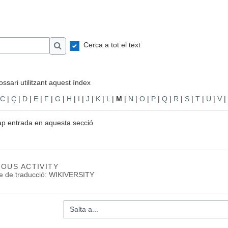
Cerca a tot el text
Cerca
ssari utilitzant aquest índex
C
|
Ç
|
D
|
E
|
F
|
G
|
H
|
I
|
J
|
K
|
L
|
M
|
N
|
O
|
P
|
Q
|
R
|
S
|
T
|
U
|
V
|
ap entrada en aquesta secció
IOUS ACTIVITY
te de traducció: WIKIVERSITY