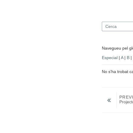
Cerca
Navegueu pel glo
Especial
|
A
|
B
|
No s'ha trobat c
PREV
Projec
Salta a...