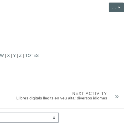
Export
...
W
|
X
|
Y
|
Z
|
TOTES
NEXT ACTIVITY
Llibres digitals llegits en veu alta: diversos idiomes