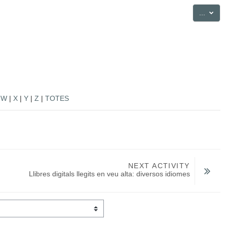
Export
...
|
W
|
X
|
Y
|
Z
|
TOTES
NEXT ACTIVITY
Llibres digitals llegits en veu alta: diversos idiomes