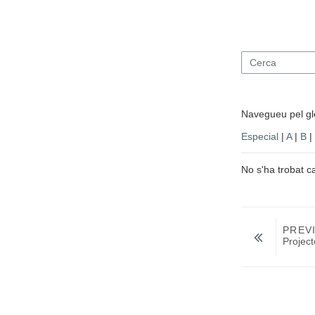
Cerca
Navegueu pel glo
Especial
|
A
|
B
|
No s'ha trobat c
PREV
Projec
Salta a...