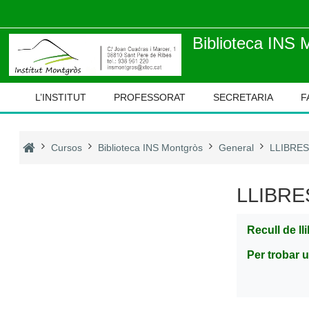
Ves al contingut principal
Biblioteca INS 
L’INSTITUT
PROFESSORAT
SECRETARIA
F
Cursos
Biblioteca INS Montgròs
General
LLIBRES
LLIBRE
Recull de ll
Per trobar u