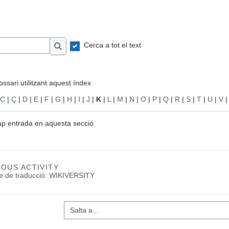
Cerca a tot el text
Cerca
ssari utilitzant aquest índex
C
|
Ç
|
D
|
E
|
F
|
G
|
H
|
I
|
J
|
K
|
L
|
M
|
N
|
O
|
P
|
Q
|
R
|
S
|
T
|
U
|
V
ap entrada en aquesta secció
IOUS ACTIVITY
te de traducció: WIKIVERSITY