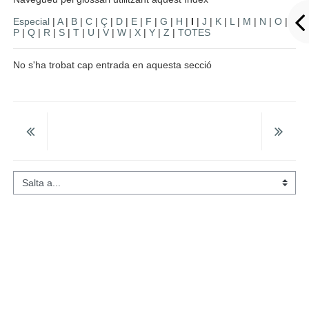
Especial
|
A
|
B
|
C
|
Ç
|
D
|
E
|
F
|
G
|
H
|
I
|
J
|
K
|
L
|
M
|
N
|
O
|
P
|
Q
|
R
|
S
|
T
|
U
|
V
|
W
|
X
|
Y
|
Z
|
TOTES
No s'ha trobat cap entrada en aquesta secció
Salta a...