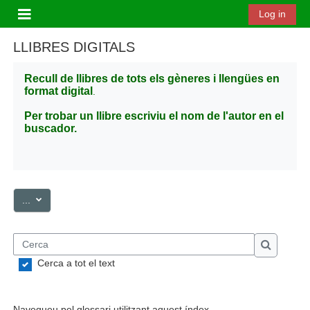
Ves al contingut principal
Log in
Panell lateral
LLIBRES DIGITALS
Recull de llibres de tots els gèneres i llengües en
format digital
.
Per trobar un llibre escriviu el nom de l'autor en el
buscador.
Exporta les entrades
...
Cerca
Cerca
Cerca a tot el text
Navegueu pel glossari utilitzant aquest índex