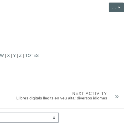
Export
...
W
|
X
|
Y
|
Z
|
TOTES
NEXT ACTIVITY
Llibres digitals llegits en veu alta: diversos idiomes