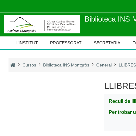
Ves al contingut principal
Biblioteca INS 
L’INSTITUT
PROFESSORAT
SECRETARIA
F
Cursos
Biblioteca INS Montgròs
General
LLIBRES
LLIBRE
Recull de ll
Per trobar u