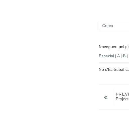
Cerca
Navegueu pel glo
Especial
|
A
|
B
|
No s'ha trobat c
PREV
Projec
Salta a...