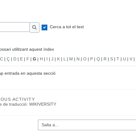
Cerca a tot el text
Cerca
ssari utilitzant aquest índex
C
|
Ç
|
D
|
E
|
F
|
G
|
H
|
I
|
J
|
K
|
L
|
M
|
N
|
O
|
P
|
Q
|
R
|
S
|
T
|
U
|
V
|
ap entrada en aquesta secció
IOUS ACTIVITY
te de traducció: WIKIVERSITY