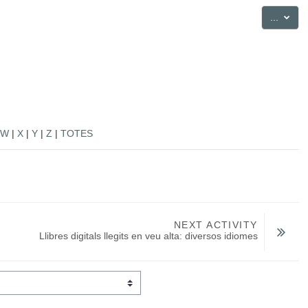
Export
...
W
|
X
|
Y
|
Z
|
TOTES
NEXT ACTIVITY
Llibres digitals llegits en veu alta: diversos idiomes