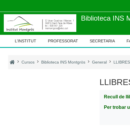
Ves al contingut principal
Biblioteca INS 
L’INSTITUT
PROFESSORAT
SECRETARIA
F
Cursos
Biblioteca INS Montgròs
General
LLIBRES
LLIBRE
Recull de ll
Per trobar u