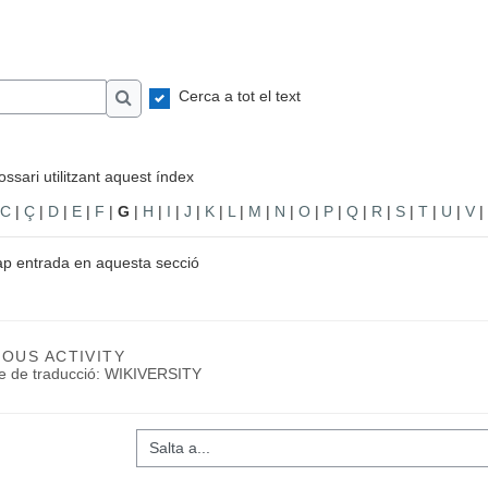
Cerca a tot el text
Cerca
ssari utilitzant aquest índex
C
|
Ç
|
D
|
E
|
F
|
G
|
H
|
I
|
J
|
K
|
L
|
M
|
N
|
O
|
P
|
Q
|
R
|
S
|
T
|
U
|
V
|
ap entrada en aquesta secció
IOUS ACTIVITY
te de traducció: WIKIVERSITY