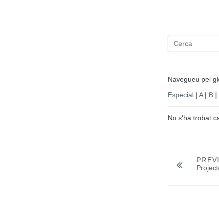
Cerca
Navegueu pel glo
Especial
|
A
|
B
|
No s'ha trobat c
PREV
Projec
Salta a...