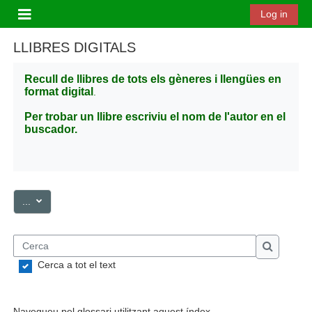
Ves al contingut principal
Log in
Panell lateral
LLIBRES DIGITALS
Recull de llibres de tots els gèneres i llengües en
format digital
.
Per trobar un llibre escriviu el nom de l'autor en el
buscador.
Exporta les entrades
...
Cerca
Cerca
Cerca a tot el text
Navegueu pel glossari utilitzant aquest índex