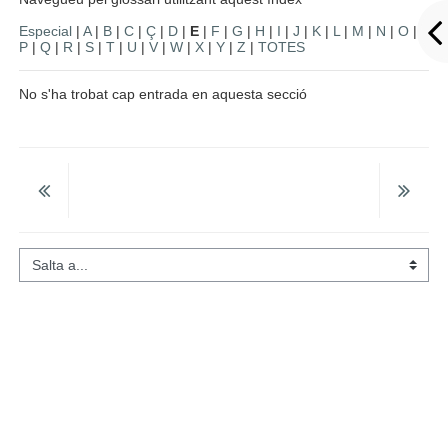
Especial
|
A
|
B
|
C
|
Ç
|
D
|
E
|
F
|
G
|
H
|
I
|
J
|
K
|
L
|
M
|
N
|
O
|
P
|
Q
|
R
|
S
|
T
|
U
|
V
|
W
|
X
|
Y
|
Z
|
TOTES
No s'ha trobat cap entrada en aquesta secció
Salta a...