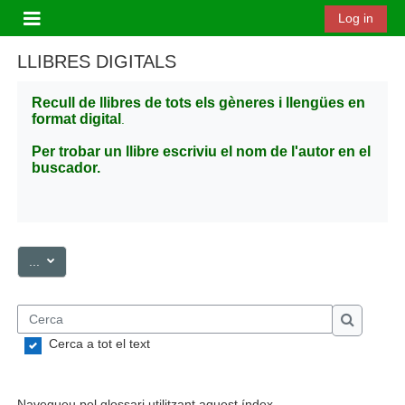
Ves al contingut principal
Log in
Panell lateral
LLIBRES DIGITALS
Recull de llibres de tots els gèneres i llengües en
format digital
.
Per trobar un llibre escriviu el nom de l'autor en el
buscador.
Exporta les entrades
...
Cerca
Cerca
Cerca a tot el text
Navegueu pel glossari utilitzant aquest índex