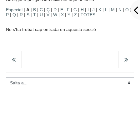
Especial
|
A
|
B
|
C
|
Ç
|
D
|
E
|
F
|
G
|
H
|
I
|
J
|
K
|
L
|
M
|
N
|
O
|
P
|
Q
|
R
|
S
|
T
|
U
|
V
|
W
|
X
|
Y
|
Z
|
TOTES
No s'ha trobat cap entrada en aquesta secció
Salta a...