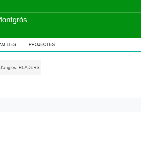
Montgròs
AMÍLIES
PROJECTES
 d'anglès: READERS