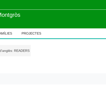
Montgròs
AMÍLIES
PROJECTES
 d'anglès: READERS