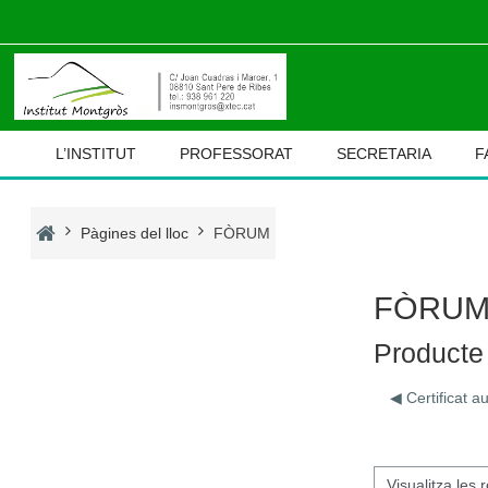
Ves al contingut principal
L’INSTITUT
PROFESSORAT
SECRETARIA
F
Pàgines del lloc
FÒRUM
FÒRU
Producte 
◀︎ Certificat 
Mode de visualització