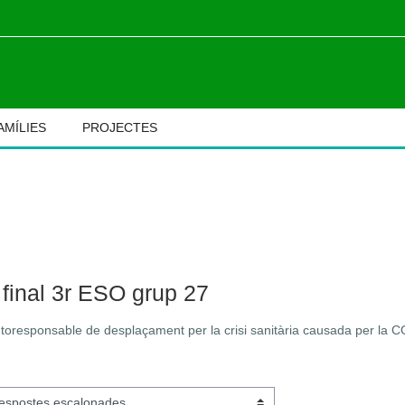
AMÍLIES
PROJECTES
M
final 3r ESO grup 27
autoresponsable de desplaçament per la crisi sanitària causada per la 