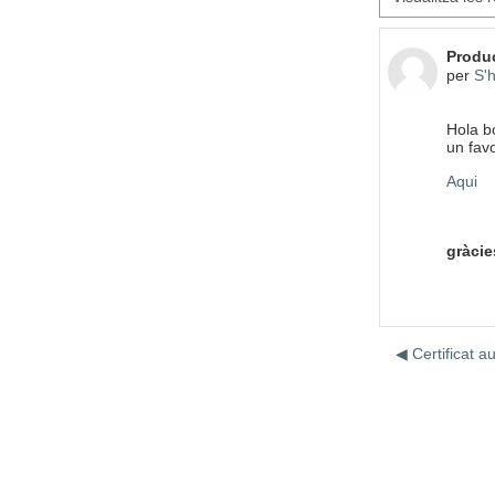
Nombre
Produc
per
S'h
Hola b
un fav
Aqui
gràcie
◀︎ Certificat 