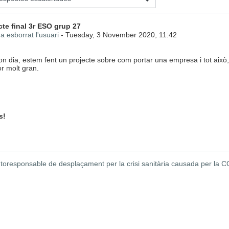
 de respostes: 0
te final 3r ESO grup 27
a esborrat l'usuari
-
Tuesday, 3 November 2020, 11:42
on dia, estem fent un projecte sobre com portar una empresa i tot això,
or molt gran.
s!
autoresponsable de desplaçament per la crisi sanitària causada per la 