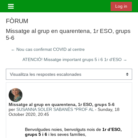
Ves al contingut principal
Log in
Panell lateral
FÒRUM
Missatge al grup en quarentena, 1r ESO, grups
5-6
← Nou cas confirmat COVID al centre
ATENCIÓ! Missatge important grups 5 i 6 1r d'ESO →
Mode de visualització
Nombre de respostes: 0
Missatge al grup en quarentena, 1r ESO, grups 5-6
per
SUSANNA SOLER SABANÉS *PROF AL
-
Sunday, 18
October 2020, 20:45
Benvolgudes noies, benvolguts nois de
1r d’ESO,
grups 5 i 6
i les seves famílies,