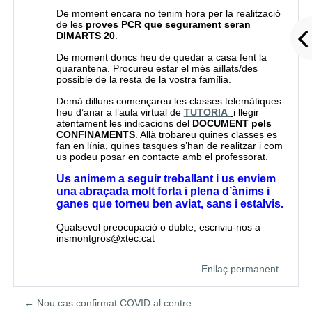
De moment encara no tenim hora per la realització
de les
proves PCR que segurament seran
DIMARTS 20
.
De moment doncs heu de quedar a casa fent la
quarantena. Procureu estar el més aïllats/des
possible de la resta de la vostra família.
Demà dilluns començareu les classes telemàtiques:
heu d’anar a l’aula virtual de
TUTORIA
i llegir
atentament les indicacions del
DOCUMENT pels
CONFINAMENTS
. Allà trobareu quines classes es
fan en línia, quines tasques s’han de realitzar i com
us podeu posar en contacte amb el professorat.
Us animem a seguir treballant i us enviem
una abraçada molt forta i plena d’ànims i
ganes que torneu ben aviat, sans i estalvis.
Qualsevol preocupació o dubte, escriviu-nos a
insmontgros@xtec.cat
Enllaç permanent
← Nou cas confirmat COVID al centre