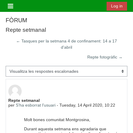
Ves al contingut principal
Log in
Panell lateral
FÒRUM
Repte setmanal
← Tasques per la setmana 4 de confinament: 14 a 17
d'abril
Repte fotogràfic →
Mode de visualització
Nombre de respostes: 0
Repte setmanal
per
S'ha esborrat l'usuari
-
Tuesday, 14 April 2020, 10:22
Molt bones comunitat Montgrosina,
Durant aquesta setmana ens agradaria que