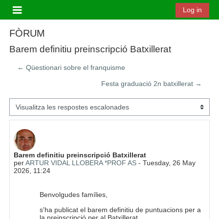
Ves al contingut principal
Log in
Panell lateral
FÒRUM
Barem definitiu preinscripció Batxillerat
← Qüestionari sobre el franquisme
Festa graduació 2n batxillerat →
Mode de visualització
Nombre de respostes: 0
Barem definitiu preinscripció Batxillerat
per
ARTUR VIDAL LLOBERA *PROF AS
-
Tuesday, 26 May
2026, 11:24
Benvolgudes famílies,
s'ha publicat el barem definitiu de puntuacions per a
la preinscripció per al Batxillerat.