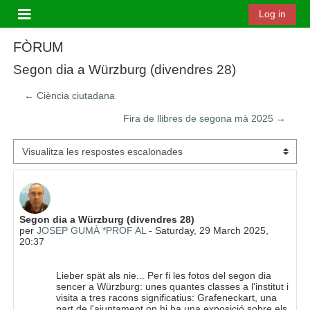
Ves al contingut principal
Log in
Panell lateral
FÒRUM
Segon dia a Würzburg (divendres 28)
← Ciència ciutadana
Fira de llibres de segona mà 2025 →
Mode de visualització
Nombre de respostes: 0
Segon dia a Würzburg (divendres 28)
per
JOSEP GUMÀ *PROF AL
-
Saturday, 29 March 2025,
20:37
Lieber spät als nie... Per fi les fotos del segon dia
sencer a Würzburg: unes quantes classes a l'institut i
visita a tres racons significatius: Grafeneckart, una
part de l'ajuntament on hi ha una exposició sobre els