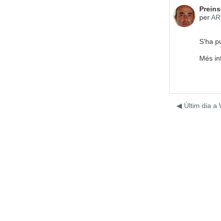
Nombre
Preins
per
AR
S'ha pu
Més in
◀︎ Últim dia a