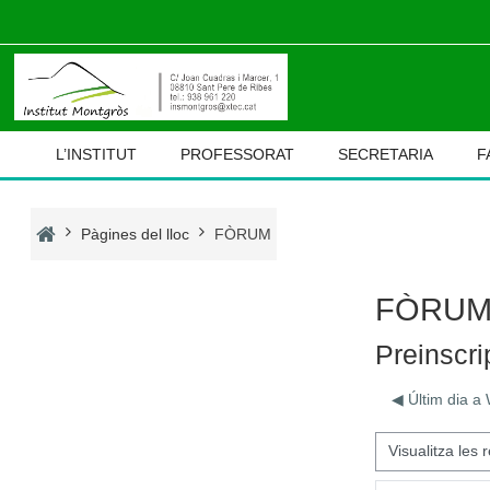
Ves al contingut principal
L’INSTITUT
PROFESSORAT
SECRETARIA
F
Pàgines del lloc
FÒRUM
FÒRU
Preinscr
◀︎ Últim dia a
Mode de visualització