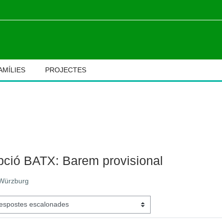
AMÍLIES
PROJECTES
M
ipció BATX: Barem provisional
 Würzburg