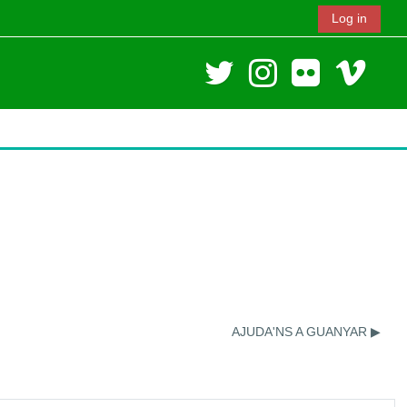
Log in
AJUDA'NS A GUANYAR ▶︎