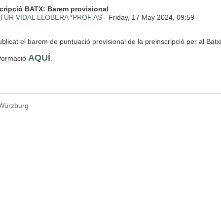
 de respostes: 0
cripció BATX: Barem provisional
TUR VIDAL LLOBERA *PROF AS
-
Friday, 17 May 2024, 09:59
blicat el barem de puntuació provisional de la preinscripció per al Batx
AQUÍ
formació
.
 Würzburg