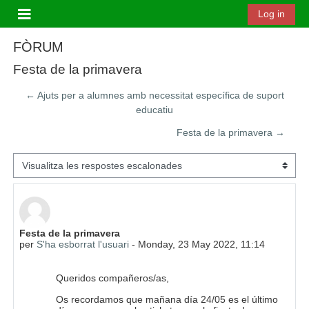
Ves al contingut principal
Log in
Panell lateral
FÒRUM
Festa de la primavera
← Ajuts per a alumnes amb necessitat específica de suport
educatiu
Festa de la primavera →
Mode de visualització
Nombre de respostes: 0
Festa de la primavera
per
S'ha esborrat l'usuari
-
Monday, 23 May 2022, 11:14
Queridos compañeros/as,
Os recordamos que mañana día 24/05 es el último