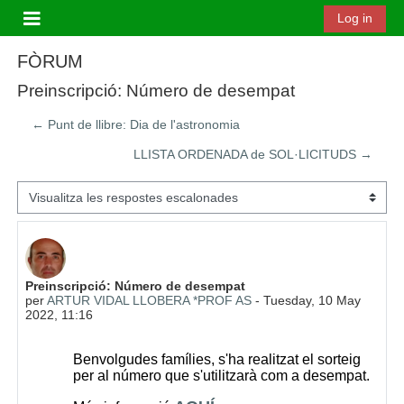
Ves al contingut principal
Log in
Panell lateral
FÒRUM
Preinscripció: Número de desempat
← Punt de llibre: Dia de l'astronomia
LLISTA ORDENADA de SOL·LICITUDS →
Mode de visualització
Nombre de respostes: 0
Preinscripció: Número de desempat
per
ARTUR VIDAL LLOBERA *PROF AS
-
Tuesday, 10 May
2022, 11:16
Benvolgudes famílies, s'ha realitzat el sorteig
per al número que s'utilitzarà com a desempat.