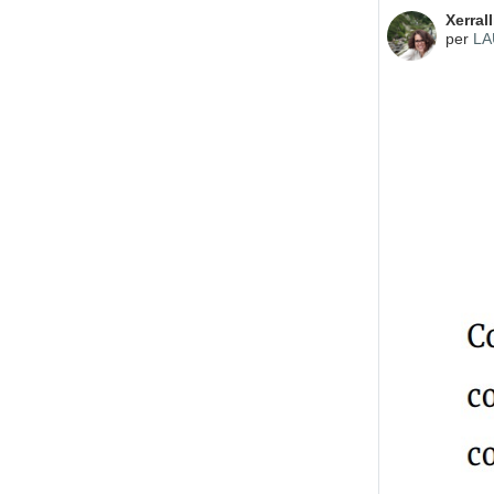
Nombre
Xerral
per
LA