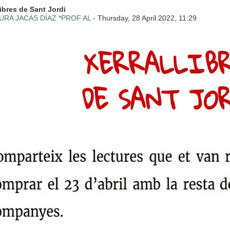
 de respostes: 0
libres de Sant Jordi
URA JACAS DÍAZ *PROF AL
-
Thursday, 28 April 2022, 11:29