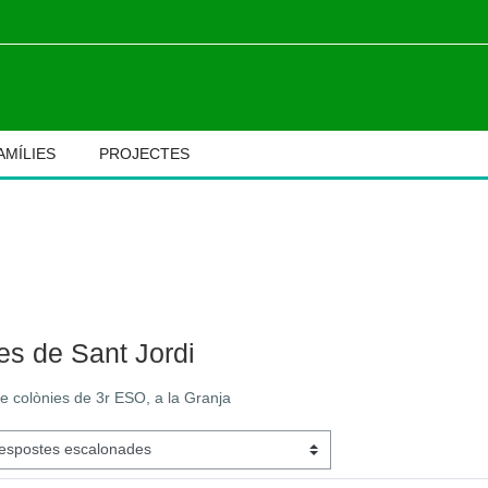
AMÍLIES
PROJECTES
M
res de Sant Jordi
 de colònies de 3r ESO, a la Granja