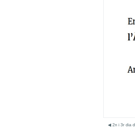
◀︎ 2n i 3r dia