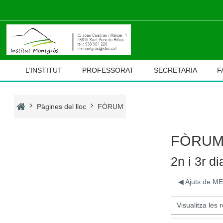
Ves al contingut principal
L’INSTITUT
PROFESSORAT
SECRETARIA
F
Pàgines del lloc
FÒRUM
FÒRU
2n i 3r d
◀︎ Ajuts de
Mode de visualització