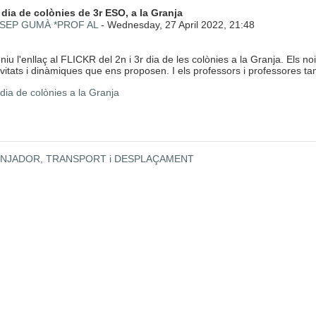
 de respostes: 0
r dia de colònies de 3r ESO, a la Granja
SEP GUMÀ *PROF AL
-
Wednesday, 27 April 2022, 21:48
niu l'enllaç al FLICKR del 2n i 3r dia de les colònies a la Granja. Els
tivitats i dinàmiques que ens proposen. I els professors i professores 
 dia de colònies a la Granja
 MENJADOR, TRANSPORT i DESPLAÇAMENT