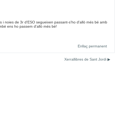
 nois i noies de 3r d'ESO segueixen passant-s'ho d'allò més bé amb
també ens ho passem d'allò més bé!
Enllaç permanent
Xerrallibres de Sant Jordi ▶︎