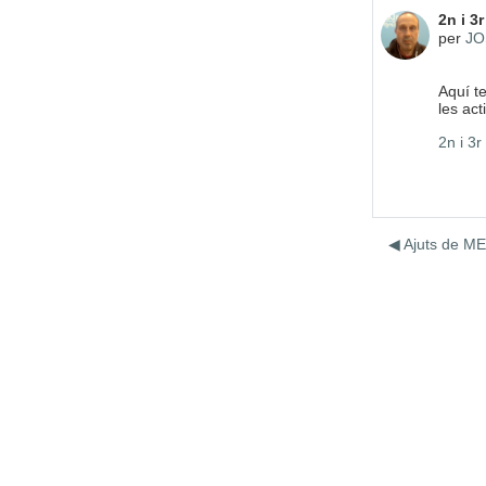
Nombre
2n i 3
per
JO
Aquí te
les ac
2n i 3r
◀︎ Ajuts de