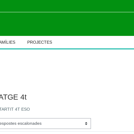
AMÍLIES
PROJECTES
M
IATGE 4t
STARTIT 4T ESO