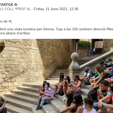
 de respostes: 0
 VIATGE 4t
LL COLL *PROF AL
-
Friday, 11 June 2021, 12:36
s de 4t,
ent una visita turística per Girona. Cap a les 15h sortirem direcció Ri
ora abans d’arribar.