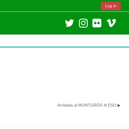
Log in
Arribada al MONTGRÒS 4t ESO ▶︎