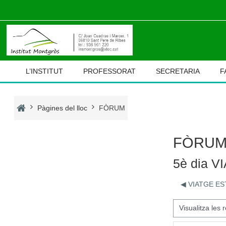
Ves al contingut principal
L’INSTITUT
PROFESSORAT
SECRETARIA
F
Pàgines del lloc
FÒRUM
FÒRU
5è dia V
◀︎ VIATGE E
Mode de visualització